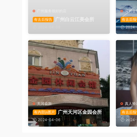
广州服务很好的店
深圳会
广州白云江美会所
有去后报告
有去后报
2024-04-08
2024-
天河会所
真人验
广州天河区金园会所
有内部js图片
有去后报
2024-04-06
2024-