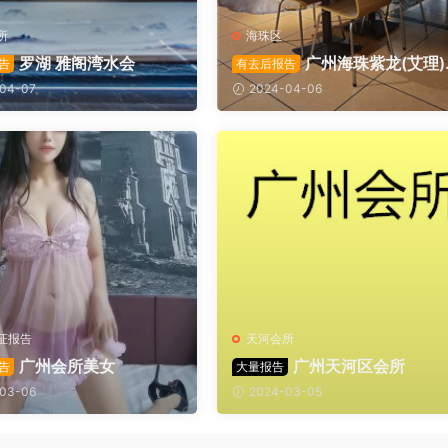
所
海珠区
罗湖 雅阁湾水会
广州海珠紫龙(艾理)
告
有去后报告
所
04-07
2024-04-06
证报告
天河会所
广州会所美女
广州天河区会所
告
大量报告
03-06
2024-03-05