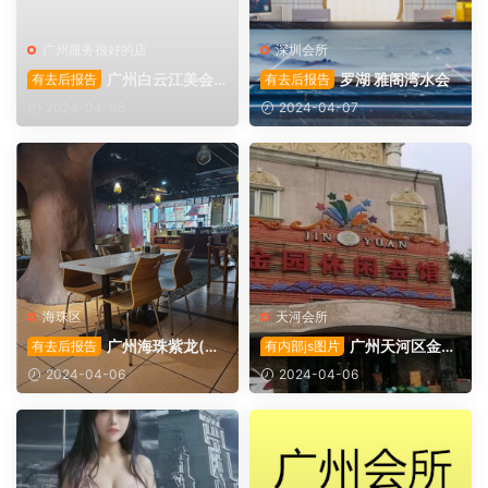
广州服务很好的店
深圳会所
广州白云江美会
罗湖 雅阁湾水会
有去后报告
有去后报告
所
2024-04-08
2024-04-07
海珠区
天河会所
广州海珠紫龙(艾
广州天河区金园
有去后报告
有内部js图片
理)会所
会所
2024-04-06
2024-04-06