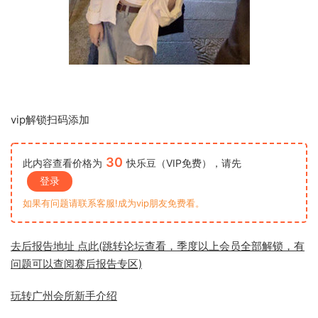
vip解锁扫码添加
30
此内容查看价格为
快乐豆（VIP免费），请先
登录
如果有问题请联系客服!成为vip朋友免费看。
去后报告地址 点此(跳转论坛查看，季度以上会员全部解锁，有
问题可以查阅赛后报告专区)
玩转广州会所新手介绍