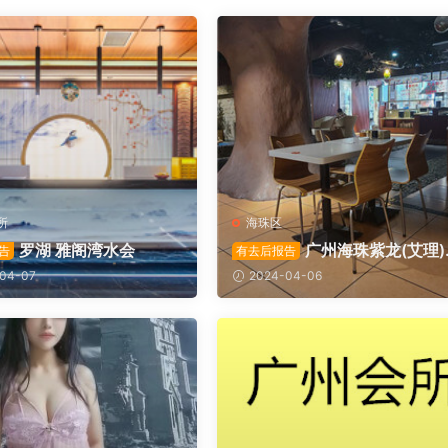
所
海珠区
罗湖 雅阁湾水会
广州海珠紫龙(艾理)
告
有去后报告
所
04-07
2024-04-06