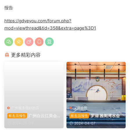
报告
https://gdyeyou.com/forum.php?
mod=viewthread&tid=358&extra=page%3D1
更多精彩内容
广州服务很好的店
深圳会所
广州白云江美会
罗湖 雅阁湾水会
有去后报告
有去后报告
所
2024-04-08
2024-04-07