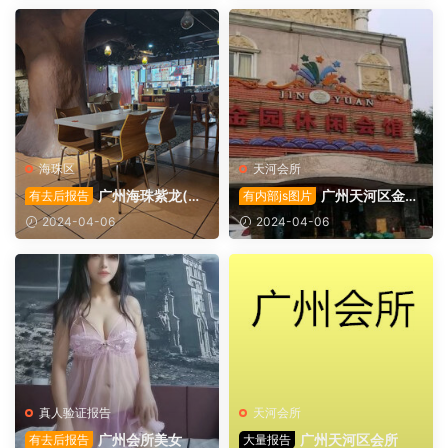
海珠区
天河会所
广州海珠紫龙(艾
广州天河区金园
有去后报告
有内部js图片
理)会所
会所
2024-04-06
2024-04-06
真人验证报告
天河会所
广州会所美女
广州天河区会所
有去后报告
大量报告