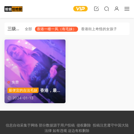
三级分
全部
香港一楼一凤（有毛妹）
香港街上奇怪的女孩子
类
免费
香港，最便
最便宜的合法毛妹
宜的合法洋马
2024-01-13
信息自动采集于网络 部分数据源于用户投稿 侵权删除 投稿注意遵守中国大陆
法律 如有违规 这边有权删除