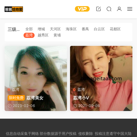
三级分
全部
增城
天河区
海珠区
番禺
白云区
花都区
荔湾
越秀区
黄埔
类
荔湾
荔湾
荔湾美女
荔湾小V
限时免费
2023-02-06
2021-09-06
信息自动采集于网络 部分数据源于用户投稿 侵权删除 投稿注意遵守中国大陆