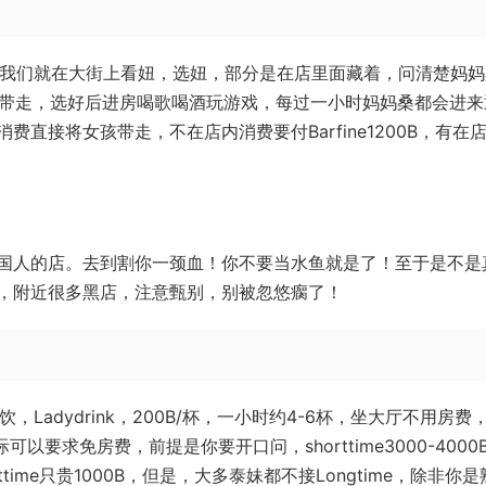
ya的两旁，我们就在大街上看妞，选妞，部分是在店里面藏着，问清楚妈
看中的能否带走，选好后进房喝歌喝酒玩游戏，每过一小时妈妈桑都会进
直接将女孩带走，不在店内消费要付Barfine1200B，有在
国人的店。去到割你一颈血！你不要当水鱼就是了！至于是不是
，附近很多黑店，注意甄别，别被忽悠瘸了！
饮，Ladydrink，200B/杯，一小时约4-6杯，坐大厅不用房费
以要求免房费，前提是你要开口问，shorttime3000-4000
shorttime只贵1000B，但是，大多泰妹都不接Longtime，除非你