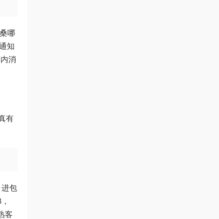
妈桑哪
来通知
店内消
真有
，进包
B，
是熟客