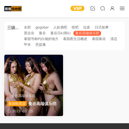
三级分
全部
gogobar
人妖酒吧
咬吧
拉差
日式按摩
普吉岛
曼谷
曼谷日k(商k)
曼谷高端俱乐部
类
泰国号称约白领的地方
泰国夜生活概述
泰国泰浴
清迈
甲米
芭提雅
曼谷高端俱乐部
曼谷高端俱乐部
泰国暗黑游
2023-03-25