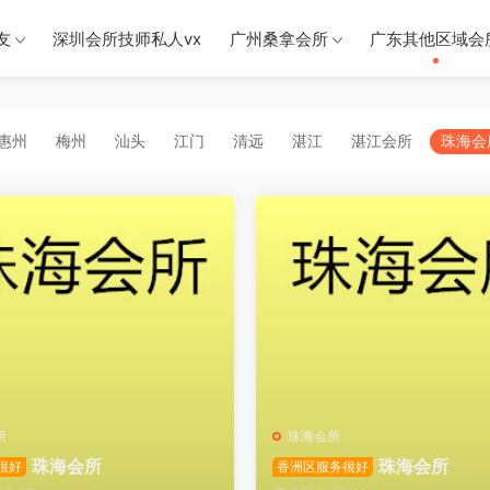
友
深圳会所技师私人vx
广州桑拿会所
广东其他区域会
惠州
梅州
汕头
江门
清远
湛江
湛江会所
珠海会
所
珠海会所
珠海会所
珠海会所
很好
香洲区服务很好