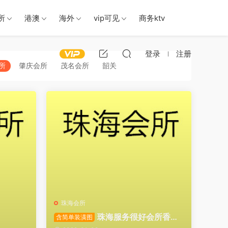
所
港澳
海外
vip可见
商务ktv
登录
注册
所
肇庆会所
茂名会所
韶关
珠海会所
珠海服务很好会所香洲
含简单装潢图
区